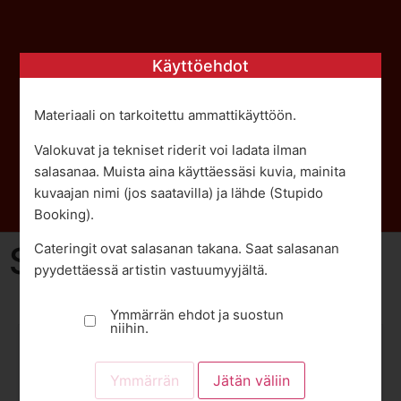
Käyttöehdot
Promo- ja teknistä
materiaalia
Materiaali on tarkoitettu ammattikäyttöön.
Valokuvat ja tekniset riderit voi ladata ilman
salasanaa. Muista aina käyttäessäsi kuvia, mainita
kuvaajan nimi (jos saatavilla) ja lähde (Stupido
Booking).
Salaliitto
Cateringit ovat salasanan takana. Saat salasanan
pyydettäessä artistin vastuumyyjältä.
Ymmärrän ehdot ja suostun
niihin.
Promo